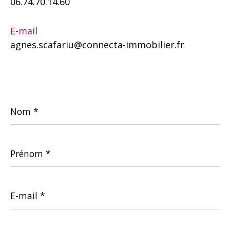
06.74.70.14.60
E-mail
agnes.scafariu@connecta-immobilier.fr
Nom
*
Prénom
*
E-
mail
*
Téléphone