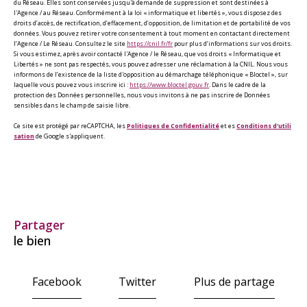
du Réseau. Elles sont conservées jusqu'à demande de suppression et sont destinées à
l'Agence / au Réseau. Conformément à la loi « informatique et libertés », vous disposez des
droits d’accès, de rectification, d’effacement, d’opposition, de limitation et de portabilité de vos
données. Vous pouvez retirer votre consentement à tout moment en contactant directement
l’Agence / Le Réseau. Consultez le site
https://cnil.fr/fr
pour plus d’informations sur vos droits.
Si vous estimez, après avoir contacté l'Agence / le Réseau, que vos droits « Informatique et
Libertés » ne sont pas respectés, vous pouvez adresser une réclamation à la CNIL. Nous vous
informons de l’existence de la liste d'opposition au démarchage téléphonique « Bloctel », sur
laquelle vous pouvez vous inscrire ici :
https://www.bloctel.gouv.fr
. Dans le cadre de la
protection des Données personnelles, nous vous invitons à ne pas inscrire de Données
sensibles dans le champ de saisie libre.
Ce site est protégé par reCAPTCHA, les
Politiques de Confidentialité
et es
Conditions d'utili
sation
de Google s'appliquent.
partager
le bien
Facebook
Twitter
Plus de partage