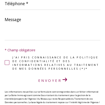
*
Message
*
* Champ obligatoire
J'AI PRIS CONNAISSANCE DE LA POLITIQUE
DE CONFIDENTIALITÉ ET DES
INFORMATIONS RELATIVES AU TRAITEMENT
DE MES DONNÉES PERSONNELLES (*)*
ENVOYER
Les informations recueillies sur ce formulaire sont enregistrées dans un fichier informatisé
par La Boite Immo agissant comme Sous-traitant du traitement pour la gestion de la
clientèle/prospects de l'Agence / du Réseau qui reste Responsable du Traitement de vos
Données personnelles. La base légale du traitement repose sur l'intérêt légitime de l'Agence /