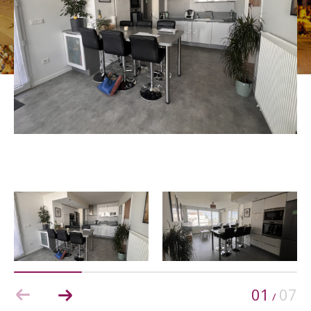
Budget
Budget
Surface
Surface
Pièces
Pièces
Référence
AFFINER LES CRITÈRES
TERRASSE
PARKING
PISCINE
01
07
/
FILTRER PAR