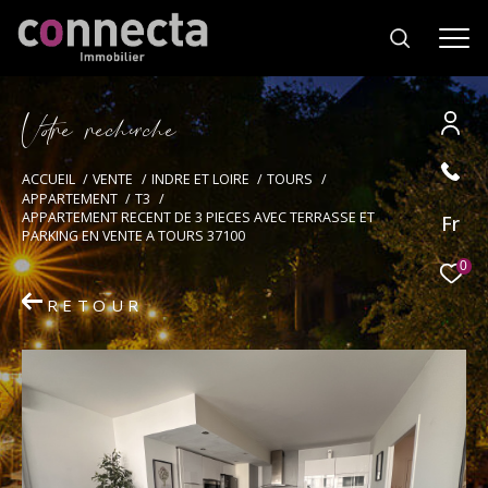
V
o
r
e
r
e
c
e
c
e
Effectuer une recherche
ACCUEIL
VENTE
INDRE ET LOIRE
TOURS
APPARTEMENT
T3
et trouver le bien qui correspond à vos
APPARTEMENT RECENT DE 3 PIECES AVEC TERRASSE ET
Fr
critères
PARKING EN VENTE A TOURS 37100
0
Type
RETOUR
d'offre
Vente
Type
de
Type de bien
bien
Ville