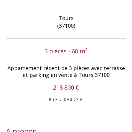
COUPS DE COEUR
EXCLUSIVITÉS
Tours
NOUVEAUTÉS
(37100)
RECHERCHER
3 pièces - 60 m²
Appartement récent de 3 pièces avec terrasse
et parking en vente à Tours 37100
218 800 €
REF : SA3679
a propos