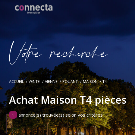
V
o
r
e
r
e
c
e
c
e
ACCUEIL
VENTE
VIENNE
POUANT
MAISON
T4
Achat Maison T4 pièces
1
annonce(s) trouvée(s) selon vos critères