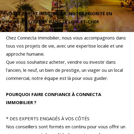
Budget
VOTRE PROJET IMMOBILIER, NOTRE PRIORITÉ EN
Budget
INDRE-ET-LOIRE ET DANS LE LOIR-ET-CHER
Surface
Surface
Chez Connecta Immobilier, nous vous accompagnons dans
tous vos projets de vie, avec une expertise locale et une
Pièces
approche humaine.
Pièces
Que vous souhaitiez acheter, vendre ou investir dans
l’ancien, le neuf, un bien de prestige, un viager ou un local
Référence
commercial, notre équipe est là pour vous guider.
POURQUOI FAIRE CONFIANCE À CONNECTA
AFFINER LES CRITÈRES
IMMOBILIER ?
TERRASSE
PARKING
PISCINE
* DES EXPERTS ENGAGÉS À VOS CÔTÉS
Nos conseillers sont formés en continu pour vous offrir un
FILTRER PAR