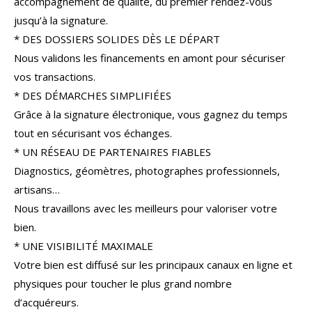
accompagnement de qualité, du premier rendez-vous
COUPS DE COEUR
EXCLUSIVITÉS
jusqu’à la signature.
* DES DOSSIERS SOLIDES DÈS LE DÉPART
NOUVEAUTÉS
Nous validons les financements en amont pour sécuriser
vos transactions.
* DES DÉMARCHES SIMPLIFIÉES
RECHERCHER
Grâce à la signature électronique, vous gagnez du temps
tout en sécurisant vos échanges.
* UN RÉSEAU DE PARTENAIRES FIABLES
Diagnostics, géomètres, photographes professionnels,
artisans…
Nous travaillons avec les meilleurs pour valoriser votre
bien.
* UNE VISIBILITÉ MAXIMALE
Votre bien est diffusé sur les principaux canaux en ligne et
physiques pour toucher le plus grand nombre
d’acquéreurs.