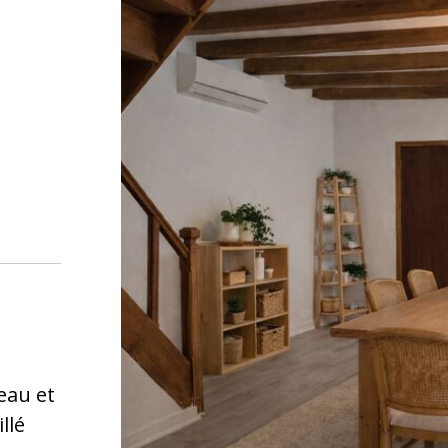
eau et
llé