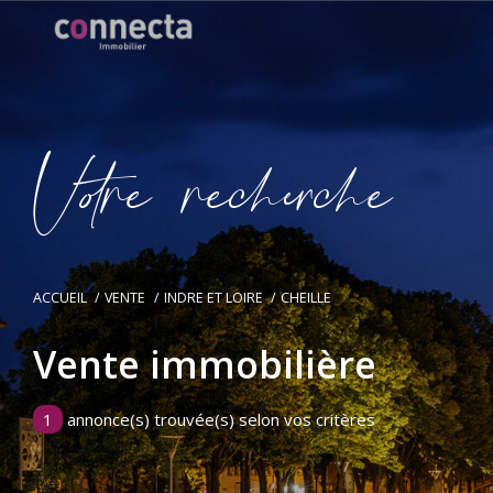
V
o
r
e
r
e
c
e
c
e
ACCUEIL
VENTE
INDRE ET LOIRE
CHEILLE
Vente immobilière
1
annonce(s) trouvée(s) selon vos critères