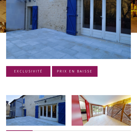
Budget
Budget
Surface
Surface
Pièces
Pièces
EXCLUSIVITÉ
PRIX EN BAISSE
Référence
AFFINER LES CRITÈRES
TERRASSE
PARKING
PISCINE
FILTRER PAR