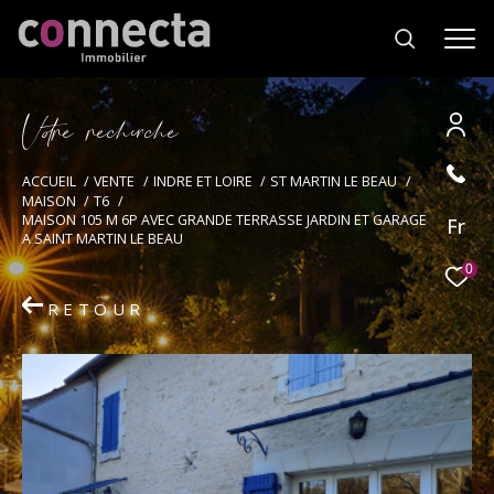
V
o
r
e
r
e
c
e
c
e
Effectuer une recherche
ACCUEIL
VENTE
INDRE ET LOIRE
ST MARTIN LE BEAU
MAISON
T6
et trouver le bien qui correspond à vos
MAISON 105 M 6P AVEC GRANDE TERRASSE JARDIN ET GARAGE
Fr
critères
A SAINT MARTIN LE BEAU
0
Type
RETOUR
d'offre
Vente
Type
de
Type de bien
bien
Ville