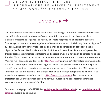
DE CONFIDENTIALITÉ ET DES
INFORMATIONS RELATIVES AU TRAITEMENT
DE MES DONNÉES PERSONNELLES (*)*
ENVOYER
Les informations recueillies sur ce formulaire sont enregistrées dans un fichier informatisé
par La Boite Immo agissant comme Sous-traitant du traitement pour la gestion de la
clientèle/prospects de l'Agence / du Réseau qui reste Responsable du Traitement de vos
Données personnelles. La base légale du traitement repose sur l'intérêt légitime de l'Agence /
du Réseau. Elles sont conservées jusqu'à demande de suppression et sont destinées à
l'Agence / au Réseau. Conformément à la loi « informatique et libertés », vous disposez des
droits d’accès, de rectification, d’effacement, d’opposition, de limitation et de portabilité de vos
données. Vous pouvez retirer votre consentement à tout moment en contactant directement
l’Agence / Le Réseau. Consultez le site
https://cnil.fr/fr
pour plus d’informations sur vos droits.
Si vous estimez, après avoir contacté l'Agence / le Réseau, que vos droits « Informatique et
Libertés » ne sont pas respectés, vous pouvez adresser une réclamation à la CNIL. Nous vous
informons de l’existence de la liste d'opposition au démarchage téléphonique « Bloctel », sur
laquelle vous pouvez vous inscrire ici :
https://www.bloctel.gouv.fr
. Dans le cadre de la
protection des Données personnelles, nous vous invitons à ne pas inscrire de Données
sensibles dans le champ de saisie libre.
Ce site est protégé par reCAPTCHA, les
Politiques de Confidentialité
et es
Conditions d'utili
sation
de Google s'appliquent.