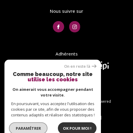
Nous suivre sur
Adhérents
On en reste là
Comme beaucoup, notre site
utilise les cookies
On aimerait vous accompagner pendant
votre visite.
© 2026 | Tous droits réservés | Traduction powered
En poursuivant, vous acceptez l'utilisation des
by Google |
cookies par ce site, afin de vous proposer des
Plan du site
Nos honoraires
contenus adaptés et réaliser des statistiques !
Mentions légales
Admin
Nos liens
Politique RGPD
Cookies
PARAMÉTRER
OK POUR MOI !