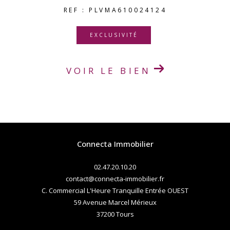
REF : PLVMA610024124
EXCLUSIVITÉ
VOIR LE BIEN
Connecta Immobilier
02.47.20.10.20
contact@connecta-immobilier.fr
C. Commercial L'Heure Tranquille Entrée OUEST
59 Avenue Marcel Mérieux
37200
tours