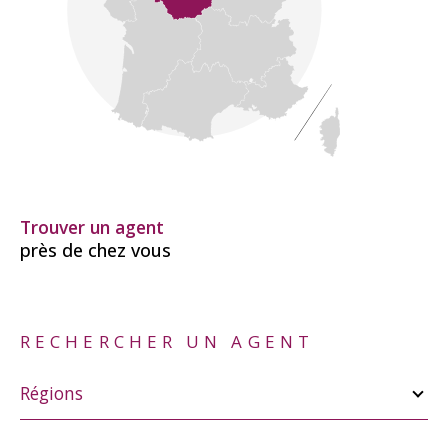
Trouver un agent
près de chez vous
RECHERCHER UN AGENT
Merci
de
Régions
sélectionner
une
région