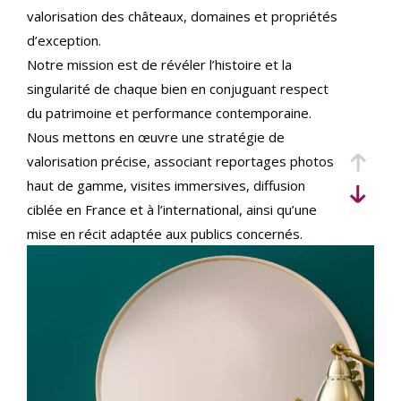
critères
valorisation des châteaux, domaines et propriétés
d’exception.
Notre mission est de révéler l’histoire et la
singularité de chaque bien en conjuguant respect
du patrimoine et performance contemporaine.
Nous mettons en œuvre une stratégie de
valorisation précise, associant reportages photos
haut de gamme, visites immersives, diffusion
ciblée en France et à l’international, ainsi qu’une
mise en récit adaptée aux publics concernés.
Implantés au cœur du Val de Loire et actifs sur
l’ensemble du territoire, nous accompagnons
vendeurs et acquéreurs français et internationaux,
avec une expertise juridique et patrimoniale
rigoureuse pour sécuriser chaque étape de la
transaction.