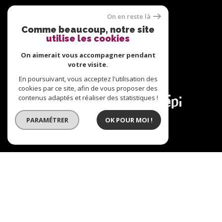
Nous suivre sur
On en reste là
Comme beaucoup, notre site
utilise les cookies
On aimerait vous accompagner pendant
votre visite.
Adhérents
En poursuivant, vous acceptez l'utilisation des
cookies par ce site, afin de vous proposer des
contenus adaptés et réaliser des statistiques !
PARAMÉTRER
OK POUR MOI !
© 2026 | Tous droits réservés | Traduction powered
by Google |
Plan du site
Nos honoraires
Mentions légales
Admin
Nos liens
Politique RGPD
Cookies