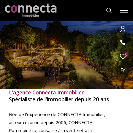
Effectuer
Type
d'offre
0
Vente
une
recherche
Fr
Type
de
Type de bien
et
bien
trouver
L'agence Connecta Immobilier
Ville
le
Spécialiste de l'immobilier depuis 20 ans
bien
qui
RECHERCHER
Née de l’expérience de CONNECTA Immobilier,
correspond
acteur reconnu depuis 2006, CONNECTA
à
vos
Patrimoine se consacre à la vente et à la