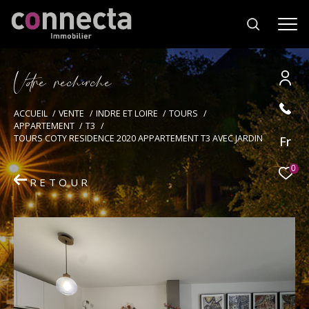
V
o
r
e
r
e
c
e
c
e
Effectuer une recherche
ACCUEIL
VENTE
INDRE ET LOIRE
TOURS
APPARTEMENT
T3
et trouver le bien qui correspond à vos
TOURS COTY RESIDENCE 2020 APPARTEMENT T3 AVEC JARDIN
Fr
critères
0
RETOUR
Type
d'offre
Vente
Type
de
Type de bien
bien
Ville