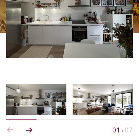
Budget
Budget
Surface
Surface
Pièces
Pièces
Référence
AFFINER LES CRITÈRES
TERRASSE
PARKING
PISCINE
01
07
/
FILTRER PAR