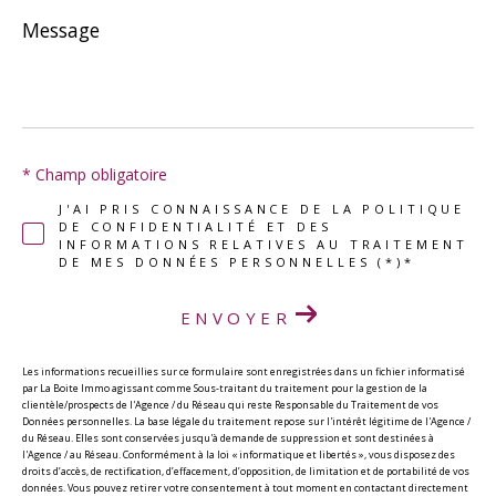
Message
*
* Champ obligatoire
J'AI PRIS CONNAISSANCE DE LA POLITIQUE
DE CONFIDENTIALITÉ ET DES
INFORMATIONS RELATIVES AU TRAITEMENT
DE MES DONNÉES PERSONNELLES (*)*
ENVOYER
Les informations recueillies sur ce formulaire sont enregistrées dans un fichier informatisé
par La Boite Immo agissant comme Sous-traitant du traitement pour la gestion de la
clientèle/prospects de l'Agence / du Réseau qui reste Responsable du Traitement de vos
Données personnelles. La base légale du traitement repose sur l'intérêt légitime de l'Agence /
du Réseau. Elles sont conservées jusqu'à demande de suppression et sont destinées à
l'Agence / au Réseau. Conformément à la loi « informatique et libertés », vous disposez des
droits d’accès, de rectification, d’effacement, d’opposition, de limitation et de portabilité de vos
données. Vous pouvez retirer votre consentement à tout moment en contactant directement