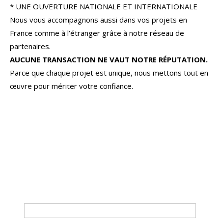
* UNE OUVERTURE NATIONALE ET INTERNATIONALE
Nous vous accompagnons aussi dans vos projets en
France comme à l’étranger grâce à notre réseau de
partenaires.
AUCUNE TRANSACTION NE VAUT NOTRE RÉPUTATION.
Parce que chaque projet est unique, nous mettons tout en
œuvre pour mériter votre confiance.
Loches
Chinon
Tours
Chaveignes
Richelieu
Tri par
Du plus cher au moins cher