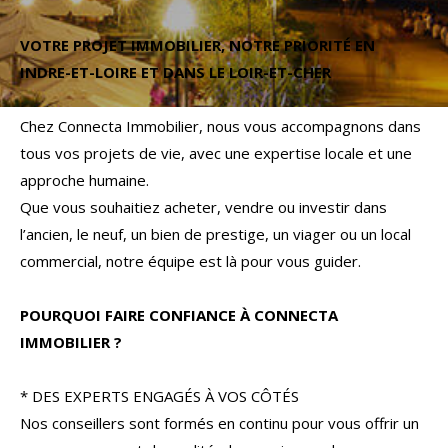
Budget
VOTRE PROJET IMMOBILIER, NOTRE PRIORITÉ EN
Budget
INDRE-ET-LOIRE ET DANS LE LOIR-ET-CHER
Surface
Surface
Chez Connecta Immobilier, nous vous accompagnons dans
tous vos projets de vie, avec une expertise locale et une
Pièces
approche humaine.
Pièces
Que vous souhaitiez acheter, vendre ou investir dans
l’ancien, le neuf, un bien de prestige, un viager ou un local
Référence
commercial, notre équipe est là pour vous guider.
POURQUOI FAIRE CONFIANCE À CONNECTA
AFFINER LES CRITÈRES
IMMOBILIER ?
TERRASSE
PARKING
PISCINE
* DES EXPERTS ENGAGÉS À VOS CÔTÉS
Nos conseillers sont formés en continu pour vous offrir un
FILTRER PAR