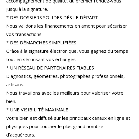
accompagnement de qualité, du premier rendez-vous
COUPS DE COEUR
EXCLUSIVITÉS
jusqu’à la signature.
* DES DOSSIERS SOLIDES DÈS LE DÉPART
NOUVEAUTÉS
Nous validons les financements en amont pour sécuriser
vos transactions.
* DES DÉMARCHES SIMPLIFIÉES
RECHERCHER
Grâce à la signature électronique, vous gagnez du temps
tout en sécurisant vos échanges.
* UN RÉSEAU DE PARTENAIRES FIABLES
Diagnostics, géomètres, photographes professionnels,
artisans…
Nous travaillons avec les meilleurs pour valoriser votre
bien.
* UNE VISIBILITÉ MAXIMALE
Votre bien est diffusé sur les principaux canaux en ligne et
physiques pour toucher le plus grand nombre
d’acquéreurs.