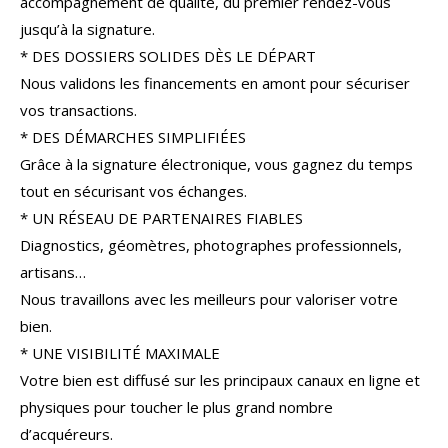
accompagnement de qualité, du premier rendez-vous
COUPS DE COEUR
EXCLUSIVITÉS
jusqu’à la signature.
* DES DOSSIERS SOLIDES DÈS LE DÉPART
NOUVEAUTÉS
Nous validons les financements en amont pour sécuriser
vos transactions.
* DES DÉMARCHES SIMPLIFIÉES
RECHERCHER
Grâce à la signature électronique, vous gagnez du temps
tout en sécurisant vos échanges.
* UN RÉSEAU DE PARTENAIRES FIABLES
Diagnostics, géomètres, photographes professionnels,
artisans…
Nous travaillons avec les meilleurs pour valoriser votre
bien.
* UNE VISIBILITÉ MAXIMALE
Votre bien est diffusé sur les principaux canaux en ligne et
physiques pour toucher le plus grand nombre
d’acquéreurs.