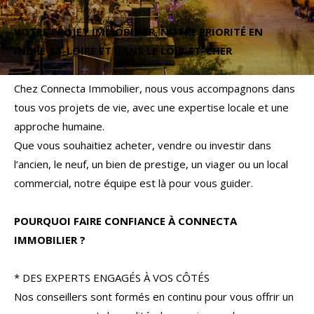
Budget
VOTRE PROJET IMMOBILIER, NOTRE PRIORITÉ EN
Budget
INDRE-ET-LOIRE ET DANS LE LOIR-ET-CHER
Surface
Surface
Chez Connecta Immobilier, nous vous accompagnons dans
tous vos projets de vie, avec une expertise locale et une
Pièces
approche humaine.
Pièces
Que vous souhaitiez acheter, vendre ou investir dans
l’ancien, le neuf, un bien de prestige, un viager ou un local
Référence
commercial, notre équipe est là pour vous guider.
POURQUOI FAIRE CONFIANCE À CONNECTA
AFFINER LES CRITÈRES
IMMOBILIER ?
TERRASSE
PARKING
PISCINE
* DES EXPERTS ENGAGÉS À VOS CÔTÉS
Nos conseillers sont formés en continu pour vous offrir un
FILTRER PAR