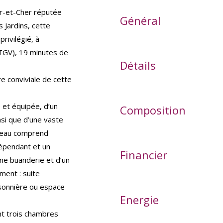
r-et-Cher réputée
Général
 Jardins, cette
rivilégié, à
(TGV), 19 minutes de
Détails
e conviviale de cette
et équipée, d’un
Composition
nsi que d’une vaste
iveau comprend
épendant et un
Financier
e buanderie et d’un
ment : suite
isonnière ou espace
Energie
nt trois chambres