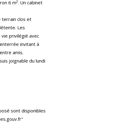
ron 6 m². Un cabinet
 terrain clos et
détente. Les
ie privilégié avec
enterrée invitant à
entre amis.
suis joignable du lundi
xposé sont disponibles
es.gouv.fr"