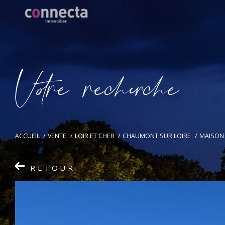
V
o
r
e
r
e
c
e
c
e
ACCUEIL
VENTE
LOIR ET CHER
CHAUMONT SUR LOIRE
MAISON
RETOUR