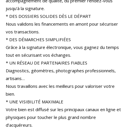
accompagnement de qualité, du premier rendez-vous
COUPS DE COEUR
EXCLUSIVITÉS
jusqu’à la signature.
* DES DOSSIERS SOLIDES DÈS LE DÉPART
NOUVEAUTÉS
Nous validons les financements en amont pour sécuriser
vos transactions.
* DES DÉMARCHES SIMPLIFIÉES
RECHERCHER
Grâce à la signature électronique, vous gagnez du temps
tout en sécurisant vos échanges.
* UN RÉSEAU DE PARTENAIRES FIABLES
Diagnostics, géomètres, photographes professionnels,
artisans…
Nous travaillons avec les meilleurs pour valoriser votre
bien.
* UNE VISIBILITÉ MAXIMALE
Votre bien est diffusé sur les principaux canaux en ligne et
physiques pour toucher le plus grand nombre
d’acquéreurs.