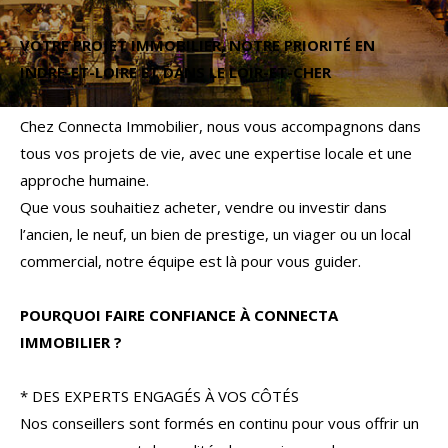
Budget
VOTRE PROJET IMMOBILIER, NOTRE PRIORITÉ EN
Budget
INDRE-ET-LOIRE ET DANS LE LOIR-ET-CHER
Surface
Surface
Chez Connecta Immobilier, nous vous accompagnons dans
tous vos projets de vie, avec une expertise locale et une
Pièces
approche humaine.
Pièces
Que vous souhaitiez acheter, vendre ou investir dans
l’ancien, le neuf, un bien de prestige, un viager ou un local
Référence
commercial, notre équipe est là pour vous guider.
POURQUOI FAIRE CONFIANCE À CONNECTA
AFFINER LES CRITÈRES
IMMOBILIER ?
TERRASSE
PARKING
PISCINE
* DES EXPERTS ENGAGÉS À VOS CÔTÉS
Nos conseillers sont formés en continu pour vous offrir un
FILTRER PAR