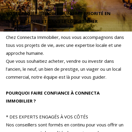
Budget
VOTRE PROJET IMMOBILIER, NOTRE PRIORITÉ EN
Budget
INDRE-ET-LOIRE ET DANS LE LOIR-ET-CHER
Surface
Surface
Chez Connecta Immobilier, nous vous accompagnons dans
tous vos projets de vie, avec une expertise locale et une
Pièces
approche humaine.
Pièces
Que vous souhaitiez acheter, vendre ou investir dans
l’ancien, le neuf, un bien de prestige, un viager ou un local
Référence
commercial, notre équipe est là pour vous guider.
POURQUOI FAIRE CONFIANCE À CONNECTA
AFFINER LES CRITÈRES
IMMOBILIER ?
TERRASSE
PARKING
PISCINE
* DES EXPERTS ENGAGÉS À VOS CÔTÉS
Nos conseillers sont formés en continu pour vous offrir un
FILTRER PAR