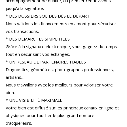
accompagnement de qualité, du premier rendez-vous
COUPS DE COEUR
EXCLUSIVITÉS
jusqu’à la signature.
* DES DOSSIERS SOLIDES DÈS LE DÉPART
NOUVEAUTÉS
Nous validons les financements en amont pour sécuriser
vos transactions.
* DES DÉMARCHES SIMPLIFIÉES
RECHERCHER
Grâce à la signature électronique, vous gagnez du temps
tout en sécurisant vos échanges.
* UN RÉSEAU DE PARTENAIRES FIABLES
Diagnostics, géomètres, photographes professionnels,
artisans…
Nous travaillons avec les meilleurs pour valoriser votre
bien.
* UNE VISIBILITÉ MAXIMALE
Votre bien est diffusé sur les principaux canaux en ligne et
physiques pour toucher le plus grand nombre
d’acquéreurs.