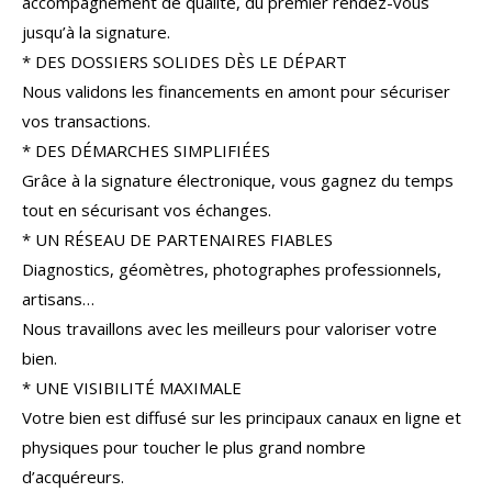
accompagnement de qualité, du premier rendez-vous
COUPS DE COEUR
EXCLUSIVITÉS
jusqu’à la signature.
* DES DOSSIERS SOLIDES DÈS LE DÉPART
NOUVEAUTÉS
Nous validons les financements en amont pour sécuriser
vos transactions.
* DES DÉMARCHES SIMPLIFIÉES
RECHERCHER
Grâce à la signature électronique, vous gagnez du temps
tout en sécurisant vos échanges.
* UN RÉSEAU DE PARTENAIRES FIABLES
Diagnostics, géomètres, photographes professionnels,
artisans…
Nous travaillons avec les meilleurs pour valoriser votre
bien.
* UNE VISIBILITÉ MAXIMALE
Votre bien est diffusé sur les principaux canaux en ligne et
physiques pour toucher le plus grand nombre
d’acquéreurs.