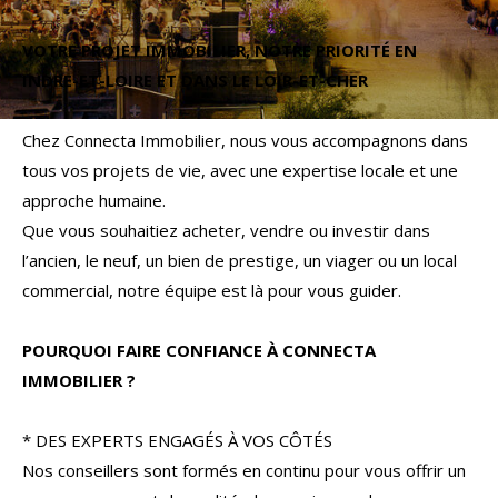
Budget
VOTRE PROJET IMMOBILIER, NOTRE PRIORITÉ EN
Budget
INDRE-ET-LOIRE ET DANS LE LOIR-ET-CHER
Surface
Surface
Chez Connecta Immobilier, nous vous accompagnons dans
tous vos projets de vie, avec une expertise locale et une
Pièces
approche humaine.
Pièces
Que vous souhaitiez acheter, vendre ou investir dans
l’ancien, le neuf, un bien de prestige, un viager ou un local
Référence
commercial, notre équipe est là pour vous guider.
POURQUOI FAIRE CONFIANCE À CONNECTA
AFFINER LES CRITÈRES
IMMOBILIER ?
TERRASSE
PARKING
PISCINE
* DES EXPERTS ENGAGÉS À VOS CÔTÉS
Nos conseillers sont formés en continu pour vous offrir un
FILTRER PAR