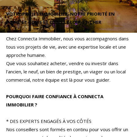
Budget
VOTRE PROJET IMMOBILIER, NOTRE PRIORITÉ EN
Budget
INDRE-ET-LOIRE ET DANS LE LOIR-ET-CHER
Surface
Surface
Chez Connecta Immobilier, nous vous accompagnons dans
tous vos projets de vie, avec une expertise locale et une
Pièces
approche humaine.
Pièces
Que vous souhaitiez acheter, vendre ou investir dans
l’ancien, le neuf, un bien de prestige, un viager ou un local
Référence
commercial, notre équipe est là pour vous guider.
POURQUOI FAIRE CONFIANCE À CONNECTA
AFFINER LES CRITÈRES
IMMOBILIER ?
TERRASSE
PARKING
PISCINE
* DES EXPERTS ENGAGÉS À VOS CÔTÉS
Nos conseillers sont formés en continu pour vous offrir un
FILTRER PAR