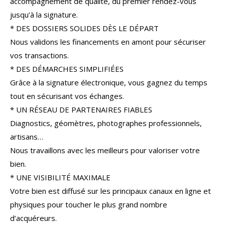
accompagnement de qualité, du premier rendez-vous
COUPS DE COEUR
EXCLUSIVITÉS
jusqu’à la signature.
* DES DOSSIERS SOLIDES DÈS LE DÉPART
NOUVEAUTÉS
Nous validons les financements en amont pour sécuriser
vos transactions.
* DES DÉMARCHES SIMPLIFIÉES
RECHERCHER
Grâce à la signature électronique, vous gagnez du temps
tout en sécurisant vos échanges.
* UN RÉSEAU DE PARTENAIRES FIABLES
Diagnostics, géomètres, photographes professionnels,
artisans…
Nous travaillons avec les meilleurs pour valoriser votre
bien.
* UNE VISIBILITÉ MAXIMALE
Votre bien est diffusé sur les principaux canaux en ligne et
physiques pour toucher le plus grand nombre
d’acquéreurs.