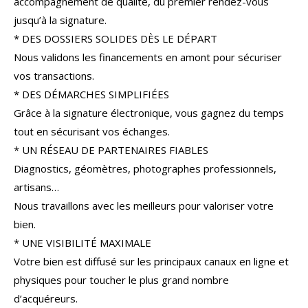
accompagnement de qualité, du premier rendez-vous
COUPS DE COEUR
EXCLUSIVITÉS
jusqu’à la signature.
* DES DOSSIERS SOLIDES DÈS LE DÉPART
NOUVEAUTÉS
Nous validons les financements en amont pour sécuriser
vos transactions.
* DES DÉMARCHES SIMPLIFIÉES
RECHERCHER
Grâce à la signature électronique, vous gagnez du temps
tout en sécurisant vos échanges.
* UN RÉSEAU DE PARTENAIRES FIABLES
Diagnostics, géomètres, photographes professionnels,
artisans…
Nous travaillons avec les meilleurs pour valoriser votre
bien.
* UNE VISIBILITÉ MAXIMALE
Votre bien est diffusé sur les principaux canaux en ligne et
physiques pour toucher le plus grand nombre
d’acquéreurs.