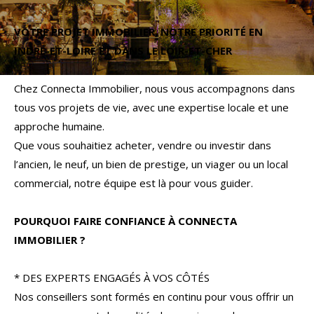
Budget
VOTRE PROJET IMMOBILIER, NOTRE PRIORITÉ EN
Budget
INDRE-ET-LOIRE ET DANS LE LOIR-ET-CHER
Surface
Surface
Chez Connecta Immobilier, nous vous accompagnons dans
tous vos projets de vie, avec une expertise locale et une
Pièces
approche humaine.
Pièces
Que vous souhaitiez acheter, vendre ou investir dans
l’ancien, le neuf, un bien de prestige, un viager ou un local
Référence
commercial, notre équipe est là pour vous guider.
POURQUOI FAIRE CONFIANCE À CONNECTA
AFFINER LES CRITÈRES
IMMOBILIER ?
TERRASSE
PARKING
PISCINE
* DES EXPERTS ENGAGÉS À VOS CÔTÉS
Nos conseillers sont formés en continu pour vous offrir un
FILTRER PAR