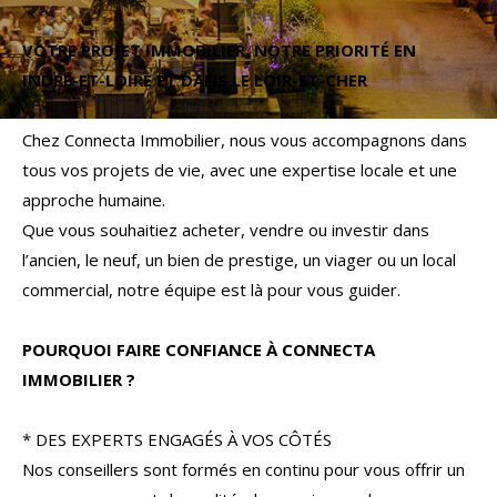
Budget
VOTRE PROJET IMMOBILIER, NOTRE PRIORITÉ EN
Budget
INDRE-ET-LOIRE ET DANS LE LOIR-ET-CHER
Surface
Surface
Chez Connecta Immobilier, nous vous accompagnons dans
tous vos projets de vie, avec une expertise locale et une
Pièces
approche humaine.
Pièces
Que vous souhaitiez acheter, vendre ou investir dans
l’ancien, le neuf, un bien de prestige, un viager ou un local
Référence
commercial, notre équipe est là pour vous guider.
POURQUOI FAIRE CONFIANCE À CONNECTA
AFFINER LES CRITÈRES
IMMOBILIER ?
TERRASSE
PARKING
PISCINE
* DES EXPERTS ENGAGÉS À VOS CÔTÉS
Nos conseillers sont formés en continu pour vous offrir un
FILTRER PAR