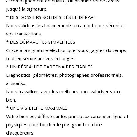
accompagnement de qualité, du premier rendez-vous
COUPS DE COEUR
EXCLUSIVITÉS
jusqu’à la signature.
* DES DOSSIERS SOLIDES DÈS LE DÉPART
NOUVEAUTÉS
Nous validons les financements en amont pour sécuriser
vos transactions.
* DES DÉMARCHES SIMPLIFIÉES
RECHERCHER
Grâce à la signature électronique, vous gagnez du temps
tout en sécurisant vos échanges.
* UN RÉSEAU DE PARTENAIRES FIABLES
Diagnostics, géomètres, photographes professionnels,
artisans…
Nous travaillons avec les meilleurs pour valoriser votre
bien.
* UNE VISIBILITÉ MAXIMALE
Votre bien est diffusé sur les principaux canaux en ligne et
physiques pour toucher le plus grand nombre
d’acquéreurs.