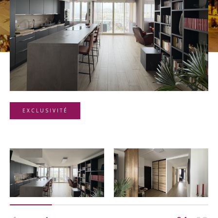
Budget
Budget
Surface
Surface
Pièces
Pièces
EXCLUSIVITÉ
Référence
AFFINER LES CRITÈRES
TERRASSE
PARKING
PISCINE
FILTRER PAR