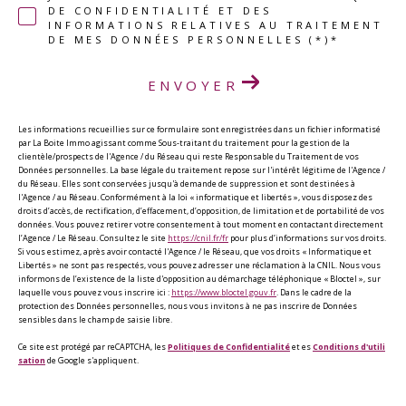
DE CONFIDENTIALITÉ ET DES
INFORMATIONS RELATIVES AU TRAITEMENT
DE MES DONNÉES PERSONNELLES (*)*
ENVOYER
Les informations recueillies sur ce formulaire sont enregistrées dans un fichier informatisé
par La Boite Immo agissant comme Sous-traitant du traitement pour la gestion de la
clientèle/prospects de l'Agence / du Réseau qui reste Responsable du Traitement de vos
Données personnelles. La base légale du traitement repose sur l'intérêt légitime de l'Agence /
du Réseau. Elles sont conservées jusqu'à demande de suppression et sont destinées à
l'Agence / au Réseau. Conformément à la loi « informatique et libertés », vous disposez des
droits d’accès, de rectification, d’effacement, d’opposition, de limitation et de portabilité de vos
données. Vous pouvez retirer votre consentement à tout moment en contactant directement
l’Agence / Le Réseau. Consultez le site
https://cnil.fr/fr
pour plus d’informations sur vos droits.
Si vous estimez, après avoir contacté l'Agence / le Réseau, que vos droits « Informatique et
Libertés » ne sont pas respectés, vous pouvez adresser une réclamation à la CNIL. Nous vous
informons de l’existence de la liste d'opposition au démarchage téléphonique « Bloctel », sur
laquelle vous pouvez vous inscrire ici :
https://www.bloctel.gouv.fr
. Dans le cadre de la
protection des Données personnelles, nous vous invitons à ne pas inscrire de Données
sensibles dans le champ de saisie libre.
Ce site est protégé par reCAPTCHA, les
Politiques de Confidentialité
et es
Conditions d'utili
sation
de Google s'appliquent.