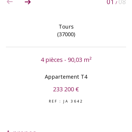
01
08
/
COUPS DE COEUR
EXCLUSIVITÉS
NOUVEAUTÉS
Tours
(37000)
RECHERCHER
4 pièces - 90,03 m²
Appartement T4
233 200 €
REF : JA 3642