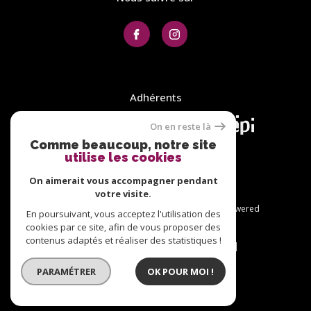
Adhérents
On en reste là
Comme beaucoup, notre site
utilise les cookies
On aimerait vous accompagner pendant
votre visite.
© 2026 | Tous droits réservés | Traduction powered
En poursuivant, vous acceptez l'utilisation des
by Google |
cookies par ce site, afin de vous proposer des
Plan du site
Nos honoraires
contenus adaptés et réaliser des statistiques !
Mentions légales
Admin
Nos liens
Politique RGPD
Cookies
PARAMÉTRER
OK POUR MOI !