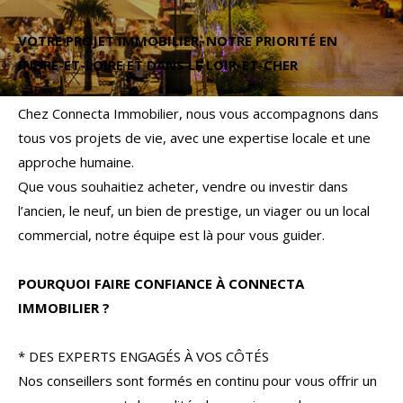
Budget
VOTRE PROJET IMMOBILIER, NOTRE PRIORITÉ EN
Budget
INDRE-ET-LOIRE ET DANS LE LOIR-ET-CHER
Surface
Surface
Chez Connecta Immobilier, nous vous accompagnons dans
tous vos projets de vie, avec une expertise locale et une
Pièces
approche humaine.
Pièces
Que vous souhaitiez acheter, vendre ou investir dans
l’ancien, le neuf, un bien de prestige, un viager ou un local
Référence
commercial, notre équipe est là pour vous guider.
POURQUOI FAIRE CONFIANCE À CONNECTA
AFFINER LES CRITÈRES
IMMOBILIER ?
TERRASSE
PARKING
PISCINE
* DES EXPERTS ENGAGÉS À VOS CÔTÉS
Nos conseillers sont formés en continu pour vous offrir un
FILTRER PAR