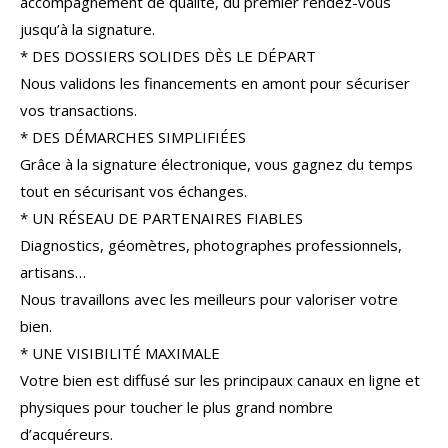
accompagnement de qualité, du premier rendez-vous
COUPS DE COEUR
EXCLUSIVITÉS
jusqu’à la signature.
* DES DOSSIERS SOLIDES DÈS LE DÉPART
NOUVEAUTÉS
Nous validons les financements en amont pour sécuriser
vos transactions.
* DES DÉMARCHES SIMPLIFIÉES
RECHERCHER
Grâce à la signature électronique, vous gagnez du temps
tout en sécurisant vos échanges.
* UN RÉSEAU DE PARTENAIRES FIABLES
Diagnostics, géomètres, photographes professionnels,
artisans…
Nous travaillons avec les meilleurs pour valoriser votre
bien.
* UNE VISIBILITÉ MAXIMALE
Votre bien est diffusé sur les principaux canaux en ligne et
physiques pour toucher le plus grand nombre
d’acquéreurs.