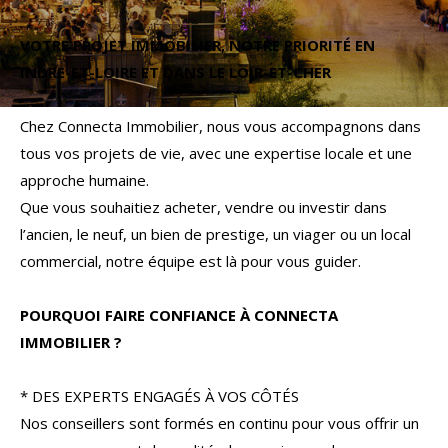
Budget
VOTRE PROJET IMMOBILIER, NOTRE PRIORITÉ EN
Budget
INDRE-ET-LOIRE ET DANS LE LOIR-ET-CHER
Surface
Surface
Chez Connecta Immobilier, nous vous accompagnons dans
tous vos projets de vie, avec une expertise locale et une
Pièces
approche humaine.
Pièces
Que vous souhaitiez acheter, vendre ou investir dans
l’ancien, le neuf, un bien de prestige, un viager ou un local
Référence
commercial, notre équipe est là pour vous guider.
POURQUOI FAIRE CONFIANCE À CONNECTA
AFFINER LES CRITÈRES
IMMOBILIER ?
TERRASSE
PARKING
PISCINE
* DES EXPERTS ENGAGÉS À VOS CÔTÉS
Nos conseillers sont formés en continu pour vous offrir un
FILTRER PAR