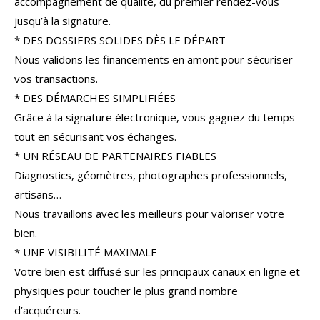
accompagnement de qualité, du premier rendez-vous
COUPS DE COEUR
EXCLUSIVITÉS
jusqu’à la signature.
* DES DOSSIERS SOLIDES DÈS LE DÉPART
NOUVEAUTÉS
Nous validons les financements en amont pour sécuriser
vos transactions.
* DES DÉMARCHES SIMPLIFIÉES
RECHERCHER
Grâce à la signature électronique, vous gagnez du temps
tout en sécurisant vos échanges.
* UN RÉSEAU DE PARTENAIRES FIABLES
Diagnostics, géomètres, photographes professionnels,
artisans…
Nous travaillons avec les meilleurs pour valoriser votre
bien.
* UNE VISIBILITÉ MAXIMALE
Votre bien est diffusé sur les principaux canaux en ligne et
physiques pour toucher le plus grand nombre
d’acquéreurs.