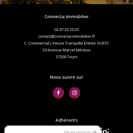
Budget
Budget
Connecta Immobilier
02.47.20.10.20
Surface
contact@connecta-immobilier.fr
Surface
C. Commercial L'Heure Tranquille Entrée OUEST
59 Avenue Marcel Mérieux
Pièces
37200
tours
Pièces
Référence
Nous suivre sur
AFFINER LES CRITÈRES
TERRASSE
PARKING
PISCINE
Adhérents
FILTRER PAR
On en reste là