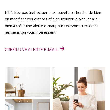
Budget
N'hésitez pas à effectuer une nouvelle recherche de bien
Budget
en modifiant vos critères afin de trouver le bien idéal ou
bien à créer une alerte e-mail pour recevoir directement
Surface
Surface
les biens qui vous intéressent.
Pièces
Pièces
CREER UNE ALERTE E-MAIL
Référence
AFFINER LES CRITÈRES
TERRASSE
PARKING
PISCINE
FILTRER PAR