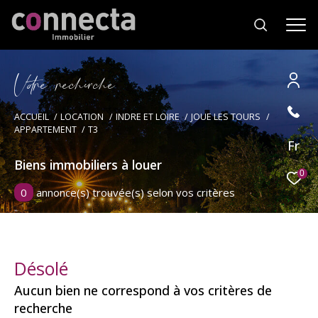
V
o
r
e
r
e
c
e
c
e
Effectuer une recherche
ACCUEIL
LOCATION
INDRE ET LOIRE
JOUE LES TOURS
APPARTEMENT
T3
et trouver le bien qui correspond à vos
Fr
critères
Biens immobiliers à louer
0
0
annonce(s) trouvée(s) selon vos critères
Type
d'offre
Location
Type
de
Type de bien
Désolé
bien
Aucun bien ne correspond à vos critères de
Ville
recherche