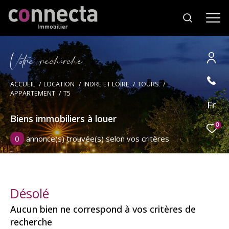
V
o
r
e
r
e
c
e
c
e
Effectuer une recherche
ACCUEIL
LOCATION
INDRE ET LOIRE
TOURS
APPARTEMENT
T5
et trouver le bien qui correspond à vos
Fr
critères
Biens immobiliers à louer
0
0
annonce(s) trouvée(s) selon vos critères
Type
d'offre
Location
Type
de
Type de bien
Désolé
bien
Aucun bien ne correspond à vos critères de
Ville
recherche