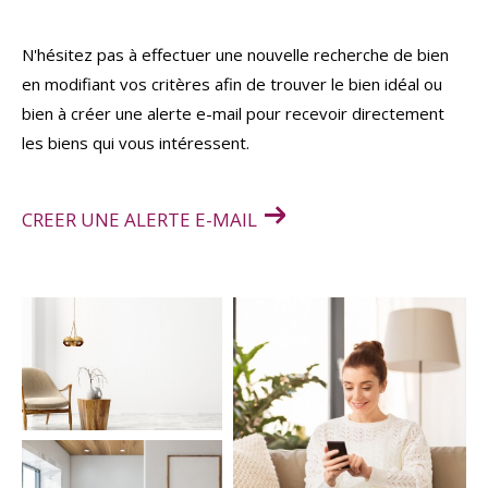
Budget
N'hésitez pas à effectuer une nouvelle recherche de bien
Budget
en modifiant vos critères afin de trouver le bien idéal ou
bien à créer une alerte e-mail pour recevoir directement
Surface
Surface
les biens qui vous intéressent.
Pièces
Pièces
CREER UNE ALERTE E-MAIL
Référence
AFFINER LES CRITÈRES
TERRASSE
PARKING
PISCINE
FILTRER PAR