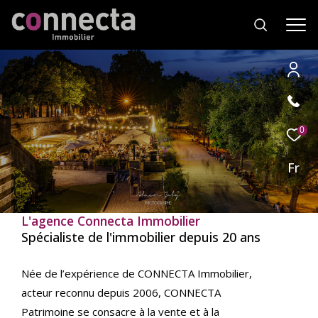
Effectuer
Type
d'offre
0
Location
une
recherche
Fr
Type
de
Type de bien
et
bien
trouver
L'agence Connecta Immobilier
Ville
le
Spécialiste de l'immobilier depuis 20 ans
bien
qui
RECHERCHER
Née de l’expérience de CONNECTA Immobilier,
correspond
acteur reconnu depuis 2006, CONNECTA
à
vos
Patrimoine se consacre à la vente et à la