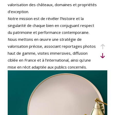
critères
valorisation des châteaux, domaines et propriétés
d’exception.
Notre mission est de révéler l’histoire et la
singularité de chaque bien en conjuguant respect
du patrimoine et performance contemporaine.
Nous mettons en œuvre une stratégie de
valorisation précise, associant reportages photos
haut de gamme, visites immersives, diffusion
ciblée en France et à l’international, ainsi qu’une
mise en récit adaptée aux publics concernés.
Implantés au cœur du Val de Loire et actifs sur
l’ensemble du territoire, nous accompagnons
vendeurs et acquéreurs français et internationaux,
avec une expertise juridique et patrimoniale
rigoureuse pour sécuriser chaque étape de la
transaction.