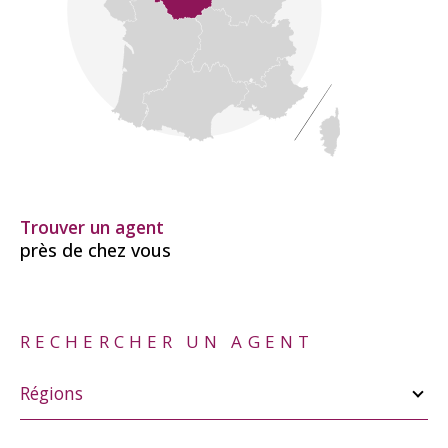
Trouver un agent
près de chez vous
RECHERCHER UN AGENT
Merci
de
Régions
sélectionner
une
région