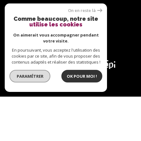
Nous suivre sur
On en reste là
Comme beaucoup, notre site
utilise les cookies
On aimerait vous accompagner pendant
votre visite.
Adhérents
En poursuivant, vous acceptez l'utilisation des
cookies par ce site, afin de vous proposer des
contenus adaptés et réaliser des statistiques !
PARAMÉTRER
OK POUR MOI !
© 2026 | Tous droits réservés | Traduction powered
by Google |
Plan du site
Nos honoraires
Mentions légales
Admin
Nos liens
Politique RGPD
Cookies