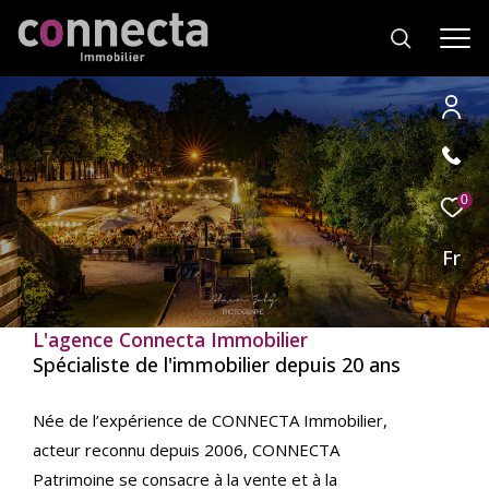
Effectuer
Type
d'offre
0
Location
une
recherche
Fr
Type
de
Type de bien
et
bien
trouver
L'agence Connecta Immobilier
Ville
le
Spécialiste de l'immobilier depuis 20 ans
bien
qui
RECHERCHER
Née de l’expérience de CONNECTA Immobilier,
correspond
acteur reconnu depuis 2006, CONNECTA
à
vos
Patrimoine se consacre à la vente et à la