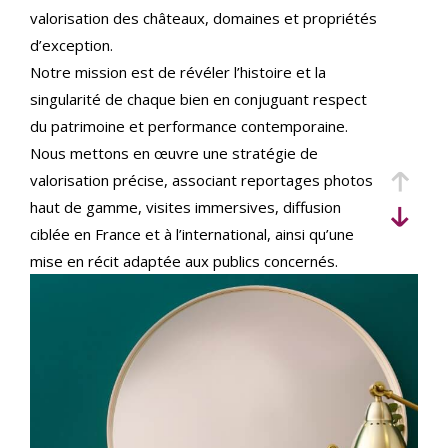
critères
valorisation des châteaux, domaines et propriétés
d’exception.
Notre mission est de révéler l’histoire et la
singularité de chaque bien en conjuguant respect
du patrimoine et performance contemporaine.
Nous mettons en œuvre une stratégie de
valorisation précise, associant reportages photos
haut de gamme, visites immersives, diffusion
ciblée en France et à l’international, ainsi qu’une
mise en récit adaptée aux publics concernés.
Implantés au cœur du Val de Loire et actifs sur
l’ensemble du territoire, nous accompagnons
vendeurs et acquéreurs français et internationaux,
avec une expertise juridique et patrimoniale
rigoureuse pour sécuriser chaque étape de la
transaction.