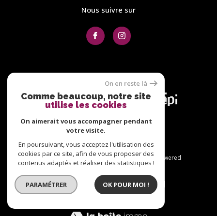
Nous suivre sur
Adhérents
On en reste là
Comme beaucoup, notre site
utilise les cookies
On aimerait vous accompagner pendant
votre visite.
En poursuivant, vous acceptez l'utilisation des
cookies par ce site, afin de vous proposer des
© 2026 | Tous droits réservés | Traduction powered
contenus adaptés et réaliser des statistiques !
by Google |
Plan du site
Nos honoraires
Mentions légales
Admin
Nos liens
PARAMÉTRER
OK POUR MOI !
Politique RGPD
Cookies