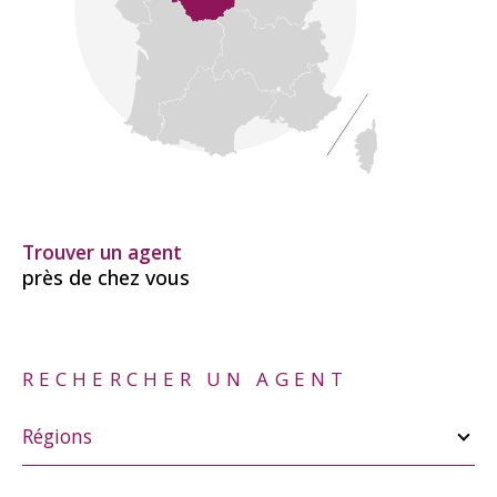
Trouver un agent
près de chez vous
RECHERCHER UN AGENT
Merci
de
Régions
sélectionner
une
région