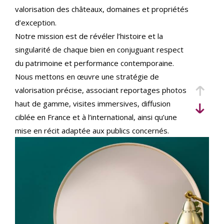
critères
valorisation des châteaux, domaines et propriétés
d’exception.
Notre mission est de révéler l’histoire et la
singularité de chaque bien en conjuguant respect
du patrimoine et performance contemporaine.
Nous mettons en œuvre une stratégie de
valorisation précise, associant reportages photos
haut de gamme, visites immersives, diffusion
ciblée en France et à l’international, ainsi qu’une
mise en récit adaptée aux publics concernés.
Implantés au cœur du Val de Loire et actifs sur
l’ensemble du territoire, nous accompagnons
vendeurs et acquéreurs français et internationaux,
avec une expertise juridique et patrimoniale
rigoureuse pour sécuriser chaque étape de la
transaction.