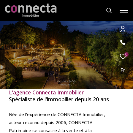
Effectuer
Type
d'offre
0
Location
une
recherche
Fr
Type
de
Type de bien
et
bien
trouver
L'agence Connecta Immobilier
Ville
le
Spécialiste de l'immobilier depuis 20 ans
bien
qui
RECHERCHER
Née de l’expérience de CONNECTA Immobilier,
correspond
acteur reconnu depuis 2006, CONNECTA
à
vos
Patrimoine se consacre à la vente et à la