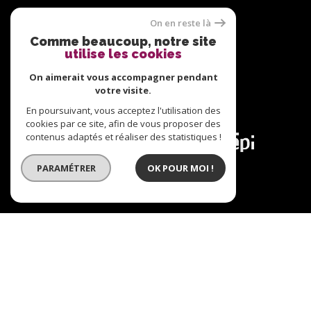
Nous suivre sur
On en reste là
Comme beaucoup, notre site
utilise les cookies
On aimerait vous accompagner pendant
votre visite.
En poursuivant, vous acceptez l'utilisation des
Adhérents
cookies par ce site, afin de vous proposer des
contenus adaptés et réaliser des statistiques !
PARAMÉTRER
OK POUR MOI !
© 2026 | Tous droits réservés | Traduction powered
by Google |
Plan du site
Nos honoraires
Mentions légales
Admin
Nos liens
Politique RGPD
Cookies