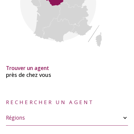
Trouver un agent
près de chez vous
RECHERCHER UN AGENT
Merci
de
Régions
sélectionner
une
région