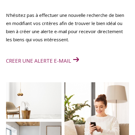
Budget
N'hésitez pas à effectuer une nouvelle recherche de bien
Budget
en modifiant vos critères afin de trouver le bien idéal ou
bien à créer une alerte e-mail pour recevoir directement
Surface
Surface
les biens qui vous intéressent.
Pièces
Pièces
CREER UNE ALERTE E-MAIL
Référence
AFFINER LES CRITÈRES
TERRASSE
PARKING
PISCINE
FILTRER PAR