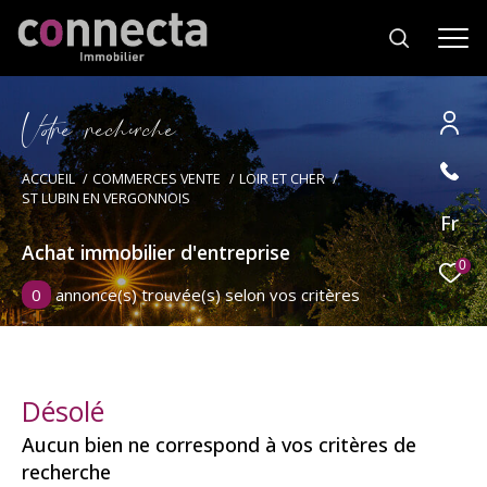
V
o
r
e
r
e
c
e
c
e
Effectuer une recherche
ACCUEIL
COMMERCES VENTE
LOIR ET CHER
ST LUBIN EN VERGONNOIS
et trouver le bien qui correspond à vos
Fr
critères
Achat immobilier d'entreprise
0
0
annonce(s) trouvée(s) selon vos critères
Type
d'offre
Vente immobilier professionnel
Type
de
Type de bien
Désolé
bien
Aucun bien ne correspond à vos critères de
Ville
recherche